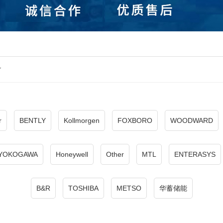
r
r
BENTLY
Kollmorgen
FOXBORO
WOODWARD
YOKOGAWA
Honeywell
Other
MTL
ENTERASYS
B&R
TOSHIBA
METSO
华蓄储能