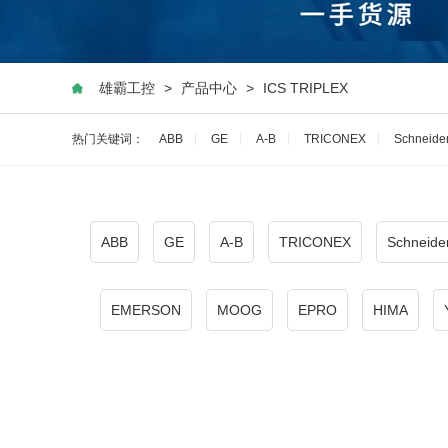
雄霸工控
>
产品中心
>
ICS TRIPLEX
热门关键词：
ABB
GE
A-B
TRICONEX
Schneide
ABB
GE
A-B
TRICONEX
Schneide
EMERSON
MOOG
EPRO
HIMA