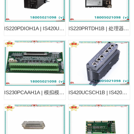
IS220PDIOH1A | IS420UCSBH1A | I/O 包模块 | 可确保数据的准确采集和传输
IS220PRTDH1B | 处理器板 | 双 RJ45 以太网连接器用于输出
IS230PCAAH1A | 模拟模块 | 提供大量必要的模拟信号
IS420UCSCH1B | IS420UCSBH4A | 控制器 | 用于 Predix 连接