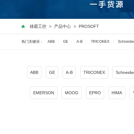
雄霸工控
>
产品中心
>
PROSOFT
热门关键词：
ABB
GE
A-B
TRICONEX
Schneide
ABB
GE
A-B
TRICONEX
Schneide
EMERSON
MOOG
EPRO
HIMA