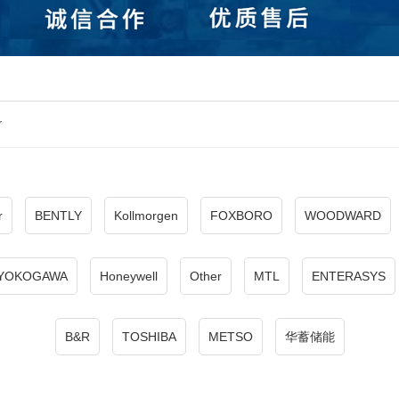
r
r
BENTLY
Kollmorgen
FOXBORO
WOODWARD
YOKOGAWA
Honeywell
Other
MTL
ENTERASYS
B&R
TOSHIBA
METSO
华蓄储能